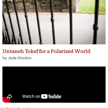
Untaneh Tokef for a Polarized World
by Jade Gordon