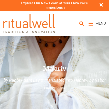
Explore Our New Learn at Your Own Pace
Immersions ->
MENU
Ma’ariv
by Rabbi Adam Lavitt, translated into Hebrew by Rabbi
Lila Veissid