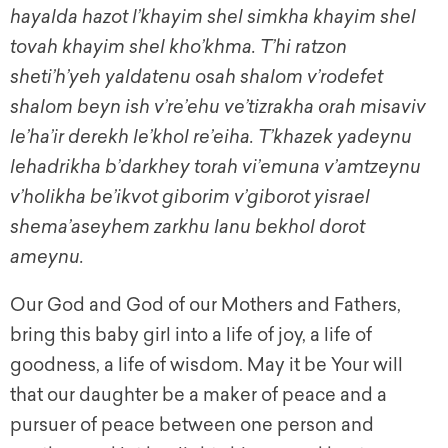
hayalda hazot l’khayim shel simkha khayim shel
tovah khayim shel kho’khma. T’hi ratzon
sheti’h’yeh yaldatenu osah shalom v’rodefet
shalom beyn ish v’re’ehu ve’tizrakha orah misaviv
le’ha’ir derekh le’khol re’eiha. T’khazek yadeynu
lehadrikha b’darkhey torah vi’emuna v’amtzeynu
v’holikha be’ikvot giborim v’giborot yisrael
shema’aseyhem zarkhu lanu bekhol dorot
ameynu.
Our God and God of our Mothers and Fathers,
bring this baby girl into a life of joy, a life of
goodness, a life of wisdom. May it be Your will
that our daughter be a maker of peace and a
pursuer of peace between one person and