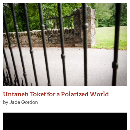
Untaneh Tokef for a Polarized World
by Jade Gordon