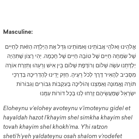
Masculine:
אֱלֹהֵינוּ וֵאלֹהֵי אֲבוֹתֵינוּ וְאִמּוֹתֵינוּ גִּדֵּל אֶת הַיַּלְדָּה הַזֹּאת לְחַיִּים
שֶׁל שִׂמְחָה חַיִּים שֶׁל טוֹבָה חַיִּים שֶׁל חָכְמָה. יְהִי רָצוֹן שֶׁתִּהְיֶה
יַלְדָּתֵנוּ עֹשָׂה שָׁלוֹם וְרוֹדֶפֶת שָׁלוֹם בֵּין אִישׁ וְרֵעֵהוּ וְתִזְרַח אוֹרָה
מִסָּבִיב לְהָאִיר דֶּרֶךְ לְכֹל רֵעֶיהָ. חַזֵּק יָדֵינוּ לְהַדְרִיכָהּ בְּדַרְכֵי
תּוֹרָה וֶאֱמוּנָה וְאַמְּצֵנוּ וְהוֹלִיכָה בְּעִקְבוֹת גִּבּוֹרִים וְגִבּוֹרוֹת
יִשְׂרָאֵל שֶׁמַּעֲשֵׂיהֶם זָרְחוּ לָנוּ בְּכָל דּוֹרוֹת עַמֵּנוּ
Eloheynu v’elohey avoteynu v’imoteynu gidel et
hayaldah hazot l’khayim shel simkha khayim shel
tovah khayim shel khokh’ma. Y’hi ratzon
sheti’h’yeh yaldateynu osah shalom v’rodefet