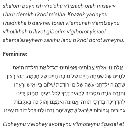
shalom beyn ish v’re’ehu v’tizrach orah misaviv
l’ha’ir derekh l’khol re’eiha. Khazek yadeynu
l’hadrikha b’darkhei torah vi’emunah v’amtzeynu
v’holikhah b’ikvot giborim v’giborot yisrael
shema’aseyhem zarkhu lanu b’khol dorot ameynu.
Feminine:
אֱלֹהֵינוּ וֵאלֹהֵי אֲבוֹתֵינוּ וְאִמּוֹתֵינוּ תְגָדֵל אֶת הַיַּלְדָּה הַזֹּאת
לְחַיִּים שֶׁל שִׂמְחָה חַיִּים שֶׁל טוֹבָה חַיִּים שֶׁל חָכְמָה. תְהִי רָצוֹן
שֶׁתִּהְיֶה יַלְדָּתֵנוּ עֹשָׂה שָׁלוֹם וְרוֹדֶפֶת שָׁלוֹם בֵּין אִישׁ וְרֵעֵהוּ
וְתִזְרַח אוֹרָה מִסָּבִיב לְהָאִיר דֶּרֶךְ לְכֹל רֵעֶיהָ. תְחַזֵק יָדֵינוּ
לְהַדְרִיכָהּ בְּדַרְכֵי תּוֹרָה וֶאֱמוּנָה וְאַמְּצֵנוּ וְהוֹלִיכָה בְּעִקְבוֹת
גִּבּוֹרִים וְגִבּוֹרוֹת יִשְׂרָאֵל שֶׁמַּעֲשֵׂיהֶם זָרְחוּ לָנוּ בְּכָל דּוֹרוֹת עַמֵּנוּ
Eloheynu v’elohey avoteynu v’imoteynu t’gadel et